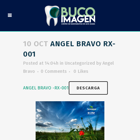
10 OCT
ANGEL BRAVO RX-
001
Posted at 14:04h
in
Uncategorized
by
Angel
Bravo
0 Comments
0
Likes
ANGEL BRAVO -RX-001
DESCARGA