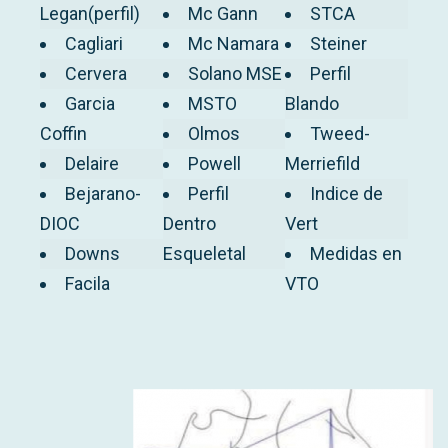
Legan(perfil)
Mc Gann
STCA
Cagliari
Mc Namara
Steiner
Cervera
Solano MSE
Perfil
Garcia
MSTO
Blando
Coffin
Olmos
Tweed-
Delaire
Powell
Merriefild
Bejarano-
Perfil
Indice de
DIOC
Dentro
Vert
Downs
Esqueletal
Medidas en
Facila
VTO