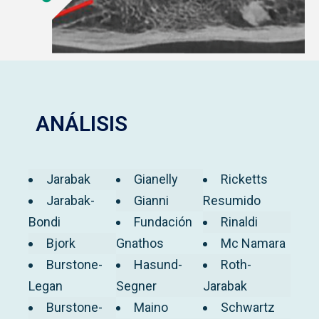
ANÁLISIS
Jarabak
Gianelly
Ricketts
Jarabak-
Gianni
Resumido
Bondi
Fundación
Rinaldi
Bjork
Gnathos
Mc Namara
Burstone-
Hasund-
Roth-
Legan
Segner
Jarabak
Burstone-
Maino
Schwartz