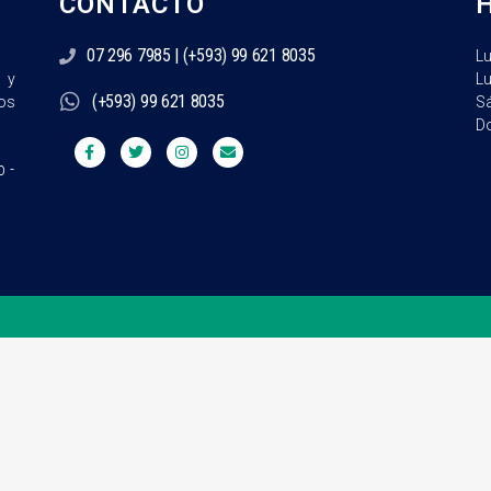
CONTACTO
07 296 7985 | (+593) 99 621 8035
L
L
l y
(+593) 99 621 8035
S
os
D
 -